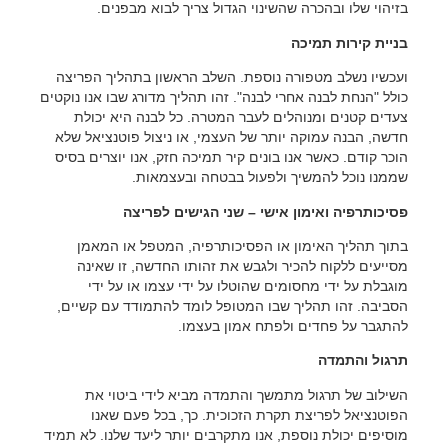
בזיהוי שלו ובהכרה שהשינוי הגדול צריך לבוא מבפנים.
בניית קירות תמיכה
ועכשיו נשלב מטפורה נוספת. השלב הראשון בתהליך הפריצה
כולל "הנחת לבנה אחרי לבנה". זהו תהליך מדורג שבו אנו נוקטים
צעדים קטנים ומנוהלים לעבר המטרה. כל לבנה היא יכולת
חדשה, הבנה עמוקה יותר של העצמי, או ניצול פוטנציאל שלא
הוכר קודם. כאשר אנו בונים קיר תמיכה חזק, אנו יוצרים בסיס
שממנו נוכל להמשיך ולפעול בבטחה ובעצמאות.
פסיכותרפיה ואימון אישי – שני הגישים לפריצה
בתוך תהליך האימון או הפסיכותרפיה, המטפל או המאמן
מסייעים ללקוח להכיר ולגבש את זהותו החדשה, זו שאינה
מוגבלת על ידי מחסומים שהוטלו על ידי עצמו או על ידי
הסביבה. זהו תהליך שבו המטופל לומד להתמודד עם קשיים,
להתגבר על פחדים ולפתח אמון בעצמו.
תרגול והתמדה
השילוב של תרגול מתמשך והתמדה מביא לידי ביטוי את
הפוטנציאל לפריצת תקרת הזכוכית. כך, בכל פעם שאנו
מוסיפים יכולת נוספת, אנו מתקרבים יותר ליעד שלנו. לא תמיד