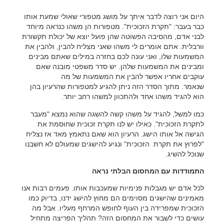
היום אני רוצה לדבר איתך על מושג מטפורי שאולי שמעת אותו
כבר בעבר: "תקרת הזכוכית".
מטפורות הן משהו כנראה מיוחד
לבני אדם, מהסיבה הפשוטה שהן פועל יוצא של יכולת תקשורת
וורבלית.
אתם אומרים לי משהו שאני מצליח להבין, ולהבין את
המשמעות שלו, ואני עונה לכם בחזרה במילים שאתם מבינים
ומבינים את המשמעות שלהן. יש סדר משפטי מובנה שאם
עוקבים אחריו אפשר להבין את המשמעות של מה
שנאמר.
מתוך הסדר הזה ניתן להגיע למטפורות שהרעיון בהן
הוא להגיד משהו אחד ולהתכוון למשהו רחב יותר.
כמו למשל, להגיד על משהו קשה להשגה שהוא נמצא "מעבר
לתקרת הזכוכית". כאילו יש לנו תקרת זכוכית שחוסמת את
הגישה אל אותו הישג. הרעיון הוא שאם נתאמץ מאד אז נצליח
"לפרוץ את תקרת הזכוכית" ונגיע להישגים שמעולם לא חשבנו
שנוכל להשיג.
התמודדות עם המחסום הבלתי נראה
לכל אדם יש מגבלות פנימיות שמעכבות אותו. פעמים רבות אנו
מאמינים שהישגים מסוימים הם מחוץ להישג ידנו, בדיוק כמו
הזכוכית שמפרידה בין העוף לחופש המרחף מעליו. אבל מה
עושים כדי לשבור את המחסום הזה? תהליך הפריצה מתחיל